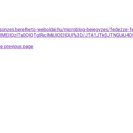
csonzes.berelheto-weboldal.hu/microblog-bejegyzes/fedezze-fe
8lMEIlQzlTa0QlQTglRjclMjUlOEIlQUI%3D/JTA1JTk0JTNGUiU
he previous page
.