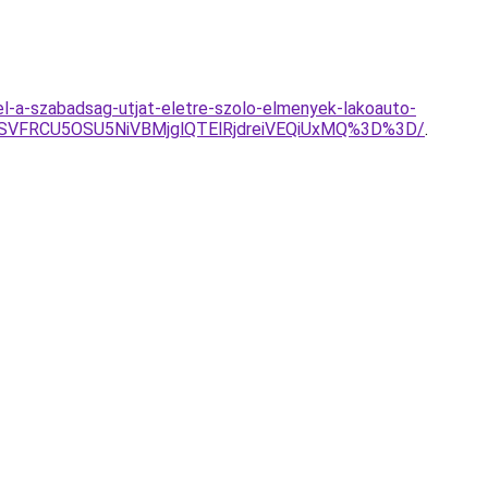
l-a-szabadsag-utjat-eletre-szolo-elmenyek-lakoauto-
4OSVFRCU5OSU5NiVBMjglQTElRjdreiVEQiUxMQ%3D%3D/
.