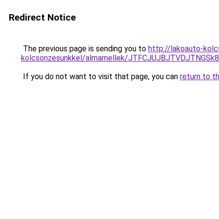
Redirect Notice
The previous page is sending you to
http://lakoauto-kol
kolcsonzesunkkel/almamellek/JTFCJUJBJTVDJTNGSk
If you do not want to visit that page, you can
return to t