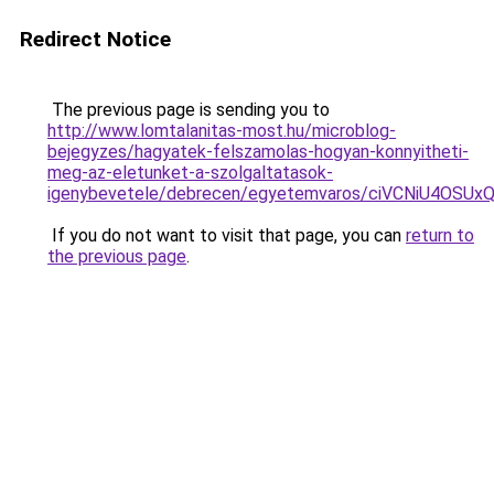
Redirect Notice
The previous page is sending you to
http://www.lomtalanitas-most.hu/microblog-
bejegyzes/hagyatek-felszamolas-hogyan-konnyitheti-
meg-az-eletunket-a-szolgaltatasok-
igenybevetele/debrecen/egyetemvaros/ciVCNiU
If you do not want to visit that page, you can
return to
the previous page
.