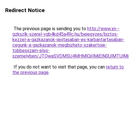
Redirect Notice
The previous page is sending you to
http://www.xn--
gzkszlk-szerel-vgb4kd45a49c.hu/bejegyzes/biztos-
kezzel-a-gazkazanok-javitasaban-es-karbantartasaban-
cegunk-a-gazkazanok-megbizhato-szakertoje-
tobbesszam-elso-
szemelyben/JTQwaSVDMSU4MHMlQjIlMjElN0UlMTUlMjI
If you do not want to visit that page, you can
return to
the previous page
.