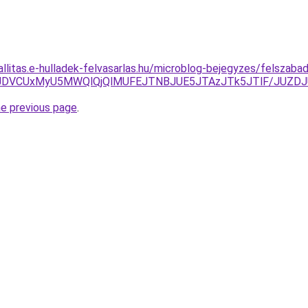
allitas.e-hulladek-felvasarlas.hu/microblog-bejegyzes/felszab
TE5JTJDVCUxMyU5MWQlQjQlMUFEJTNBJUE5JTAzJTk5JTlF/J
he previous page
.