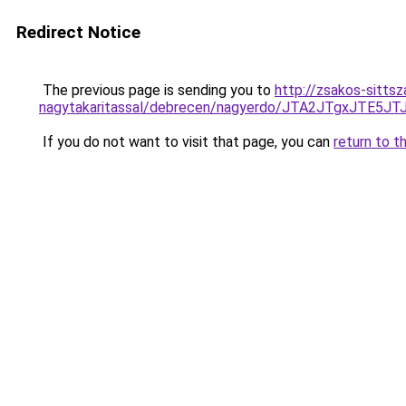
Redirect Notice
The previous page is sending you to
http://zsakos-sittsz
nagytakaritassal/debrecen/nagyerdo/JTA2JTgxJ
If you do not want to visit that page, you can
return to t