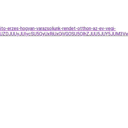
adito-erzes-hogyan-varazsoljunk-rendet-otthon-az-ev-vegi-
UZDJUZDJUUyJUIycSU5QyUxRiUxQiVGOSU5QlhZJUU5JUY5JU