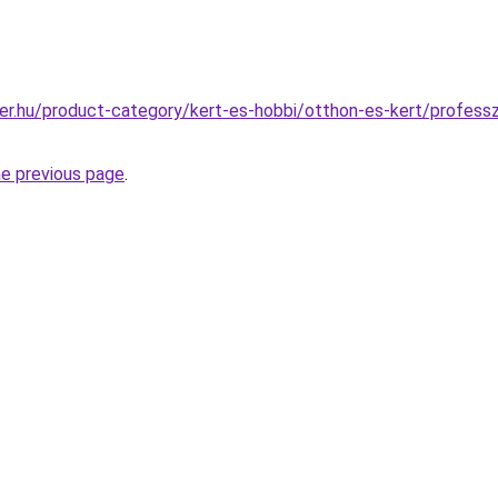
ter.hu/product-category/kert-es-hobbi/otthon-es-kert/profes
he previous page
.