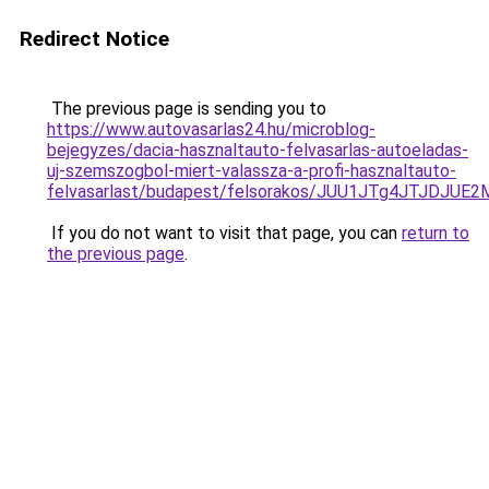
Redirect Notice
The previous page is sending you to
https://www.autovasarlas24.hu/microblog-
bejegyzes/dacia-hasznaltauto-felvasarlas-autoeladas-
uj-szemszogbol-miert-valassza-a-profi-hasznaltauto-
felvasarlast/budapest/felsorakos/JUU1JTg4JTJD
If you do not want to visit that page, you can
return to
the previous page
.